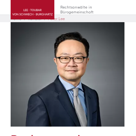
Rechtsanwälte in
Bürogemeinschaft
Home
Kanzlei
Peter Lee