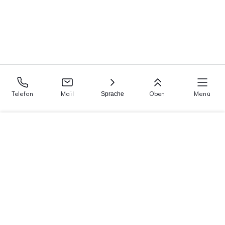
Telefon
Mail
Oben
Menü
Sprache
Menü
Startseite
Rechtsanwaltskanzlei Peter Lee LL.M.
Rheinanwälte in Bürogemeinschaft
Rechtsgebiete
Kanzlei
Adresse