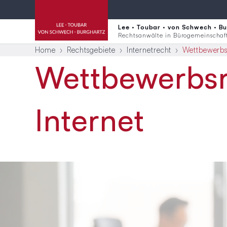
Lee · Toubar · von Schwech · B
Rechtsanwälte in Bürogemeinschaf
Home
Rechtsgebiete
Internetrecht
Wettbewerbs
Wettbewerbsr
Internet