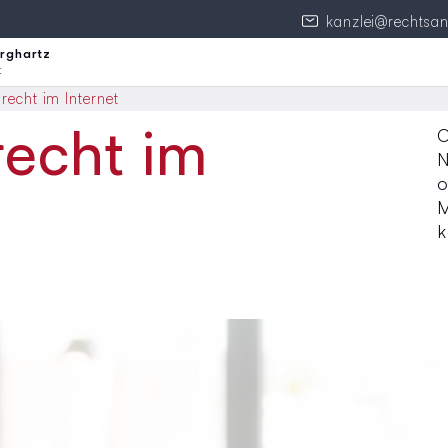
E-
kanzlei@rechtsan
Mail
Icon:
urghartz
t
recht im Internet
echt im
O
N
o
M
k