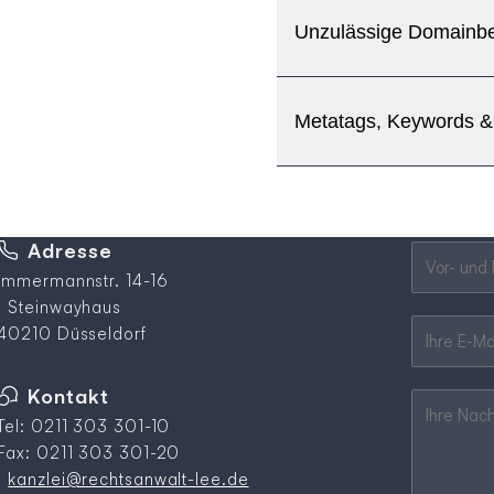
Unzulässige Domainb
Metatags, Keywords &
Pflichtfeld
Adresse
Vor- und 
Immermannstr. 14-16
Steinwayhaus
Pflichtfeld
Ihre E-Mai
40210 Düsseldorf
Kontakt
Pflichtfeld
Ihre Nachr
Tel: 0211 303 301-10
Fax: 0211 303 301-20
kanzlei@rechtsanwalt-lee.de