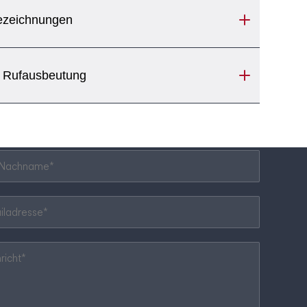
ezeichnungen
 Rufausbeutung
Nachname
*
ladresse
*
icht
*