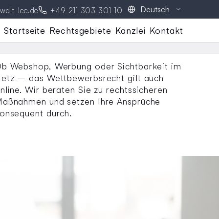
Phone
Telefonnummer:
walt-lee.de
+49 211 303 301-10
Icon:
Navigation
Startseite
Rechtsgebiete
Kanzlei
Kontakt
überspringen
b Webshop, Werbung oder Sichtbarkeit im
etz – das Wettbewerbsrecht gilt auch
nline. Wir beraten Sie zu rechtssicheren
aßnahmen und setzen Ihre Ansprüche
onsequent durch.