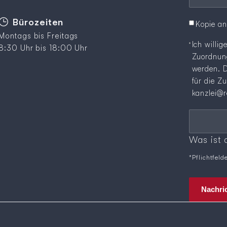
Bürozeiten
Kopie a
Montags bis Freitags
Ich willi
8:30 Uhr bis 18:00 Uhr
Zuordnung
werden. D
für die Z
kanzlei@r
Pflichtfeld
Sicherheit
Was ist
*Pflichtfeld
Nachri